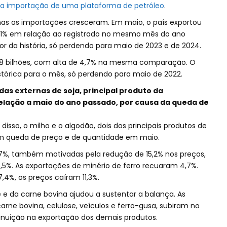
la importação de uma plataforma de petróleo
.
mas as importações cresceram. Em maio, o país exportou
0,1% em relação ao registrado no mesmo mês do ano
lor da história, só perdendo para maio de 2023 e de 2024.
8 bilhões, com alta de 4,7% na mesma comparação. O
istórica para o mês, só perdendo para maio de 2022.
das externas de soja, principal produto da
elação a maio do ano passado, por causa da queda de
isso, o milho e o algodão, dois dos principais produtos de
am queda de preço e de quantidade em maio.
7%, também motivadas pela redução de 15,2% nos preços,
5%. As exportações de minério de ferro recuaram 4,7%.
,4%, os preços caíram 11,3%.
é e da carne bovina ajudou a sustentar a balança. As
rne bovina, celulose, veículos e ferro-gusa, subiram no
uição na exportação dos demais produtos.