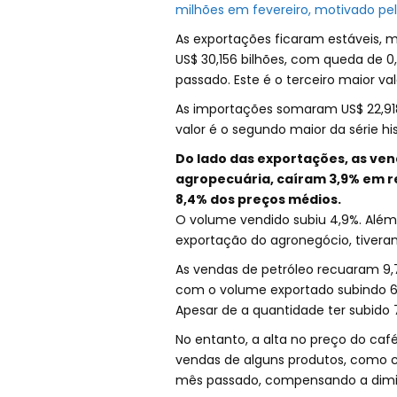
milhões em fevereiro, motivado pe
As exportações ficaram estáveis, 
US$ 30,156 bilhões, com queda de 
passado. Este é o terceiro maior va
As importações somaram US$ 22,91
valor é o segundo maior da série h
Do lado das exportações, as ven
agropecuária, caíram 3,9% em r
8,4% dos preços médios.
O volume vendido subiu 4,9%. Além d
exportação do agronegócio, tiver
As vendas de petróleo recuaram 9,
com o volume exportado subindo 6,
Apesar de a quantidade ter subido 7
No entanto, a alta no preço do caf
vendas de alguns produtos, como ca
mês passado, compensando a dimin