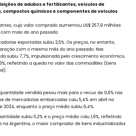
sições de adubos e fertilizantes, veículos de
s, compostos químicos e componentes de veículos
izantes, cujo valor comprado aumentou US$ 257,9 milhões
com maio do ano passado.
dorias exportadas subiu 2,5%. Os preços, no entanto,
aração com o mesmo mês do ano passado. Nas
da subiu 7,7%, impulsionada pelo crescimento econômico,
%, refletindo a queda no valor das
commodities
(bens
l).
 quantidade vendida pesou mais para o recuo de 0,6% nas
e de mercadorias embarcadas caiu 5,4% em abril na
024, enquanto o preço médio subiu 6,4%.
antidade subiu 5,2% e o preço médio caiu 1,9%, refletindo
a Argentina, o maior comprador de bens industrializados