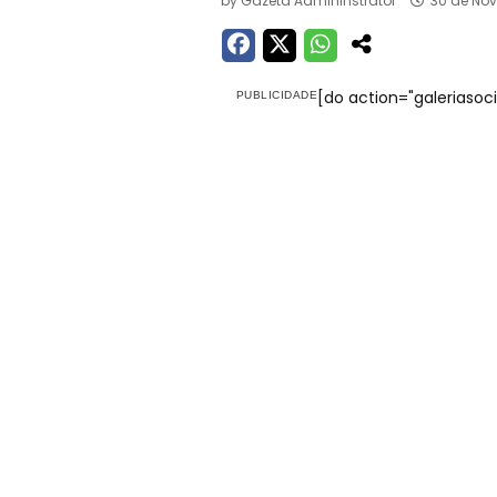
by
Gazeta Admininstrator
30 de No
[do action="galeriasocia