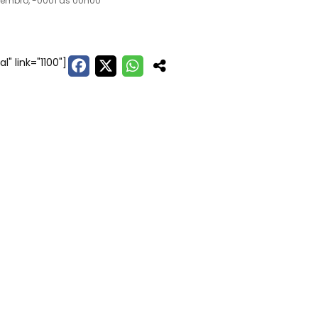
vembro, -0001 às 00h00
l" link="1100"]