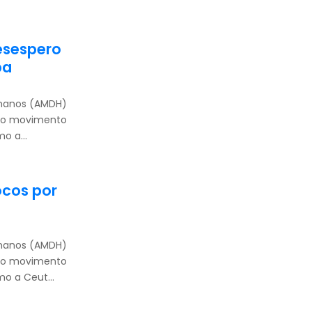
esespero
pa
umanos (AMDH)
elo movimento
o a...
ocos por
umanos (AMDH)
elo movimento
o a Ceut...