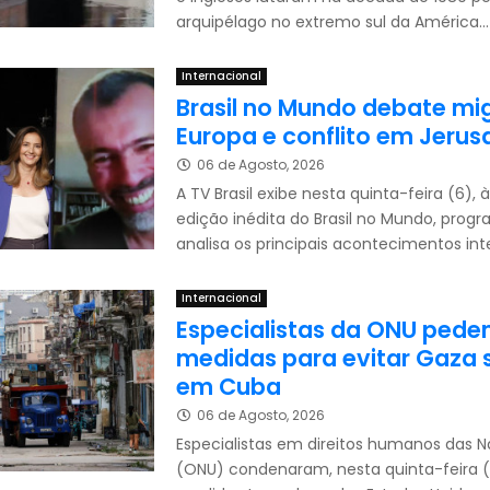
arquipélago no extremo sul da América...
Internacional
Brasil no Mundo debate mi
Europa e conflito em Jeru
06 de Agosto, 2026
A TV Brasil exibe nesta quinta-feira (6), 
edição inédita do Brasil no Mundo, prog
analisa os principais acontecimentos inter
Internacional
Especialistas da ONU ped
medidas para evitar Gaza s
em Cuba
06 de Agosto, 2026
Especialistas em direitos humanos das 
(ONU) condenaram, nesta quinta-feira (