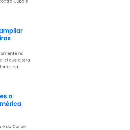
contra Cuba e
 ampliar
iros
novamente no
e lei que altera
terras na
ões o
América
 e do Caribe