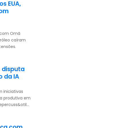
os EUA,
com
s com Omã
tróleo caíram
tensões.
a disputa
o da IA
 iniciativas
ia produtiva em
epercuss&otil...
ança com