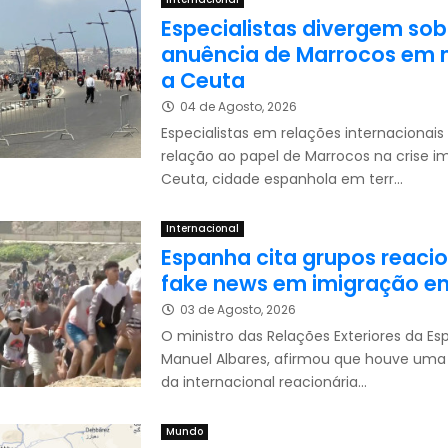
Especialistas divergem sob
anuência de Marrocos em 
a Ceuta
04 de Agosto, 2026
Especialistas em relações internacionai
relação ao papel de Marrocos na crise i
Ceuta, cidade espanhola em terr...
Internacional
Espanha cita grupos reacio
fake news em imigração e
03 de Agosto, 2026
O ministro das Relações Exteriores da Es
Manuel Albares, afirmou que houve um
da internacional reacionária...
Mundo