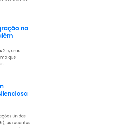
gração na
salém
às 21h, uma
rama que
...
em
ilenciosa
Nações Unidas
6), as recentes