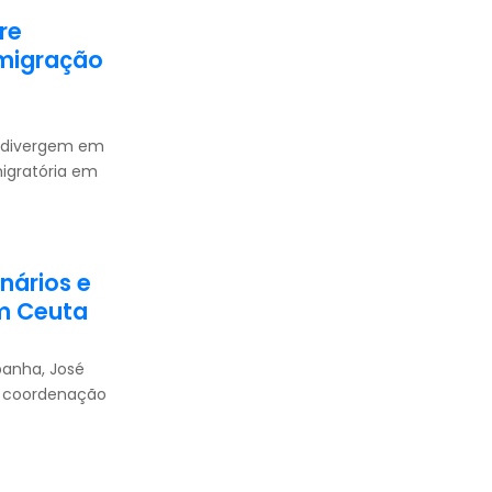
re
migração
s divergem em
migratória em
nários e
m Ceuta
panha, José
a coordenação