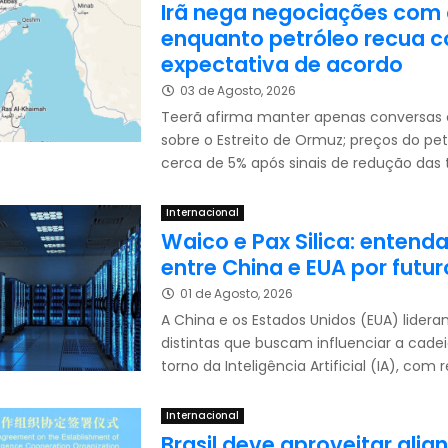
Irã nega negociações com 
enquanto petróleo recua 
expectativa de acordo
03 de Agosto, 2026
Teerã afirma manter apenas conversa
sobre o Estreito de Ormuz; preços do pe
cerca de 5% após sinais de redução das 
Internacional
Waico e Pax Silica: entend
entre China e EUA por futur
01 de Agosto, 2026
A China e os Estados Unidos (EUA) lideram
distintas que buscam influenciar a cade
torno da Inteligência Artificial (IA), com r
Internacional
Brasil deve aproveitar ali