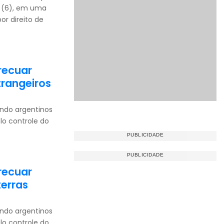
a (6), em uma
or direito de
 recuar
trangeiros
ndo argentinos
lo controle do
 recuar
terras
ndo argentinos
lo controle do