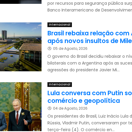
por recursos para segurança pública su
Banco Interamericano de Desenvolvimento
Internacional
Brasil rebaixa relação com
após novos insultos de Mile
05 de Agosto, 2026
O governo do Brasil decidiu rebaixar o ní
bilaterais com a Argentina após as suces
agressões do presidente Javier Mi...
Internacional
Lula conversa com Putin s
comércio e geopolítica
04 de Agosto, 2026
Os presidentes do Brasil, Luiz Inácio Lula d
Rússia, Vladmir Putin, conversaram por t
terça-feira (4). O comércio en...