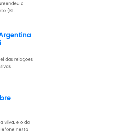
rpreendeu o
 (BI...
 Argentina
i
vel das relações
sivas
obre
a Silva, e o da
elefone nesta