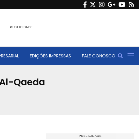
F
T
I
G
Y
R
a
w
n
o
o
s
c
i
s
o
u
s
e
t
t
g
t
b
t
a
l
u
o
e
g
e
b
RESARIAL
EDIÇÕES IMPRESSAS
FALE CONOSCO
o
r
r
e
k
a
m
 Al-Qaeda