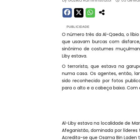
by
Gazeta Admininstrator
05 de Mai
O número três da Al-Qaeda, o líbio 
que usavam burcas com disfarce,
sinônimo de costumes muçulmanas
Liby estava.
O terrorista, que estava na garup
numa casa. Os agentes, então, la
sido reconhecido por fotos publi
para o alto e a cabeça baixa. Com 
Al-Liby estava na localidade de Ma
Afeganistão, dominada por líderes
Acredita-se que Osama Bin Laden t