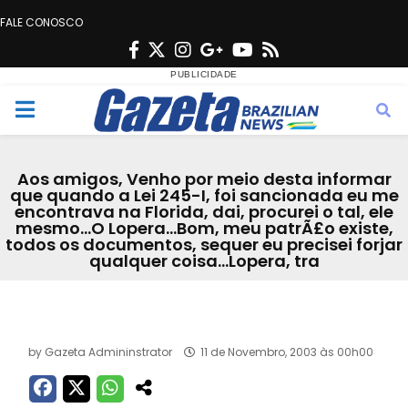
FALE CONOSCO
F
T
I
G
Y
R
a
w
n
o
o
s
c
i
s
o
u
s
M
e
t
t
g
t
e
b
t
a
l
u
Aos amigos, Venho por meio desta informar
o
e
g
e
b
que quando a Lei 245-I, foi sancionada eu me
n
encontrava na Florida, dai, procurei o tal, ele
o
r
r
e
mesmo...O Lopera...Bom, meu patrÃ£o existe,
k
a
todos os documentos, sequer eu precisei forjar
u
qualquer coisa...Lopera, tra
m
Acervo
by
Gazeta Admininstrator
11 de Novembro, 2003 às 00h00