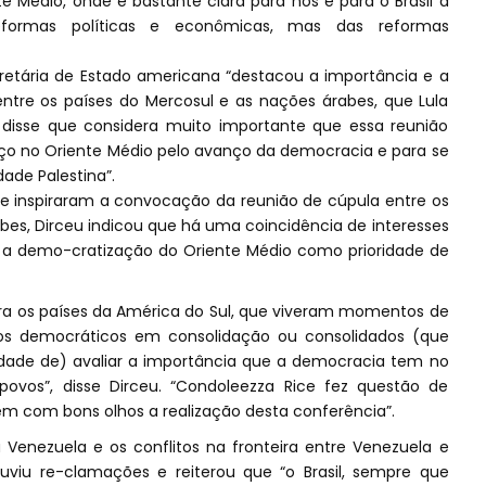
e Médio, onde é bastante clara para nós e para o Brasil a
formas políticas e econômicas, mas das reformas
cretária de Estado americana “destacou a importância e a
entre os países do Mercosul e as nações árabes, que Lula
a disse que considera muito importante que essa reunião
ço no Oriente Médio pelo avanço da democracia e para se
dade Palestina”.
 inspiraram a convocação da reunião de cúpula entre os
bes, Dirceu indicou que há uma coincidência de interesses
oje a demo-cratização do Oriente Médio como prioridade de
ra os países da América do Sul, que viveram momentos de
os democráticos em consolidação ou consolidados (que
lidade de) avaliar a importância que a democracia tem no
ovos”, disse Dirceu. “Condoleezza Rice fez questão de
em com bons olhos a realização desta conferência”.
 Venezuela e os conflitos na fronteira entre Venezuela e
uviu re-clamações e reiterou que “o Brasil, sempre que