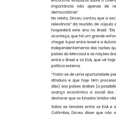
encontros vindouros sobre o Orient
importância não apenas de re
democráticas”.
No relato, Dirceu contou que a se
relevância” da reunião de cúpula 
hospedará este ano no Brasil. “El
aconteça, que há um grande esfor
chegar à paz entre Israel e a Autori
Independentemente das razões que
países do Mercosul e as nações ára
entre o Brasil e os EUA, que vê h
política externa.
“Trata-se de uma oportunidade pa
ditadura e que hoje têm process
dão) aos países árabes (a possibi
avanço econômico e social dos p
destacar que os Estados Unidos vê
Sobre as tensões entre os EUA e a
Colômbia, Dirceu disse que não o