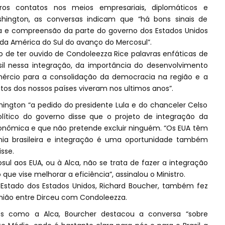
os contatos nos meios empresariais, diplomáticos e
ngton, as conversas indicam que “há bons sinais de
 e compreensão da parte do governo dos Estados Unidos
da América do Sul do avanço do Mercosul”.
ito de ter ouvido de Condoleezza Rice palavras enfáticas de
il nessa integração, da importância do desenvolvimento
rcio para a consolidação da democracia na região e a
tos dos nossos países viveram nos ultimos anos”.
hington “a pedido do presidente Lula e do chanceler Celso
político do governo disse que o projeto de integração da
onômica e que não pretende excluir ninguém. “Os EUA têm
a brasileira e integração é uma oportunidade também
sse.
sul aos EUA, ou à Alca, não se trata de fazer a integração
ue vise melhorar a eficiência”, assinalou o Ministro.
stado dos Estados Unidos, Richard Boucher, também fez
união entre Dirceu com Condoleezza.
s como a Alca, Bourcher destacou a conversa “sobre