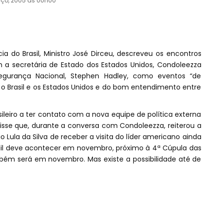
rço, 2005 às 00h00
ia do Brasil, Ministro José Dirceu, descreveu os encontros
 secretária de Estado dos Estados Unidos, Condoleezza
egurança Nacional, Stephen Hadley, como eventos “de
 o Brasil e os Estados Unidos e do bom entendimento entre
ileiro a ter contato com a nova equipe de política externa
isse que, durante a conversa com Condoleezza, reiterou a
o Lula da Silva de receber a visita do líder americano ainda
sil deve acontecer em novembro, próximo à 4ª Cúpula das
bém será em novembro. Mas existe a possibilidade até de