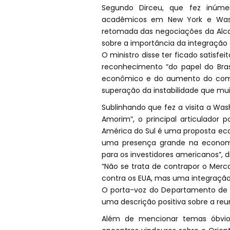
Segundo Dirceu, que fez inúmer
acadêmicos em New York e Washi
retomada das negociações da Alca
sobre a importância da integração 
O ministro disse ter ficado satisfe
reconhecimento “do papel do Bras
econômico e do aumento do comé
superação da instabilidade que mui
Sublinhando que fez a visita a Was
Amorim”, o principal articulador 
América do Sul é uma proposta ec
uma presença grande na economi
para os investidores americanos”, di
“Não se trata de contrapor o Merco
contra os EUA, mas uma integração q
O porta-voz do Departamento de E
uma descrição positiva sobre a re
Além de mencionar temas óbvio