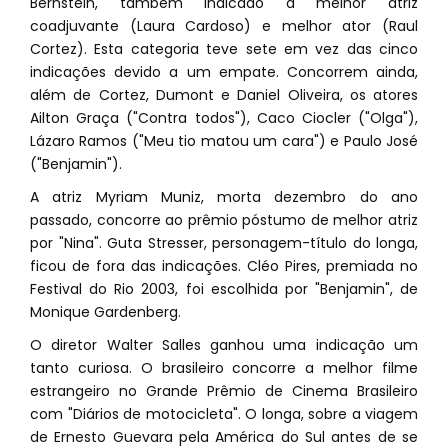
Bernstein, também indicado a melhor atriz
coadjuvante (Laura Cardoso) e melhor ator (Raul
Cortez). Esta categoria teve sete em vez das cinco
indicações devido a um empate. Concorrem ainda,
além de Cortez, Dumont e Daniel Oliveira, os atores
Ailton Graça ("Contra todos"), Caco Ciocler ("Olga"),
Lázaro Ramos ("Meu tio matou um cara") e Paulo José
("Benjamin").
A atriz Myriam Muniz, morta dezembro do ano
passado, concorre ao prêmio póstumo de melhor atriz
por "Nina". Guta Stresser, personagem-título do longa,
ficou de fora das indicações. Cléo Pires, premiada no
Festival do Rio 2003, foi escolhida por "Benjamin", de
Monique Gardenberg.
O diretor Walter Salles ganhou uma indicação um
tanto curiosa. O brasileiro concorre a melhor filme
estrangeiro no Grande Prêmio de Cinema Brasileiro
com "Diários de motocicleta". O longa, sobre a viagem
de Ernesto Guevara pela América do Sul antes de se