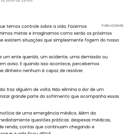
ho, 2026 às 22h00
ue temos controle sobre a vida. Fazemos
finimos metas e imaginamos como serão os próximos
ue existem situações que simplesmente fogem do nosso
e um ente querido, um acidente, uma demissão ou
sem aviso. E quando isso acontece, percebemos
e dinheiro nenhum é capaz de resolver.
ão traz alguém de volta. Não elimina a dor de um
enizar grande parte do sofrimento que acompanha essas
 notícia de uma emergência médica. Além da
ediatamente questões práticas: despesas médicas,
de renda, contas que continuam chegando e
que a vida ficou difícil.