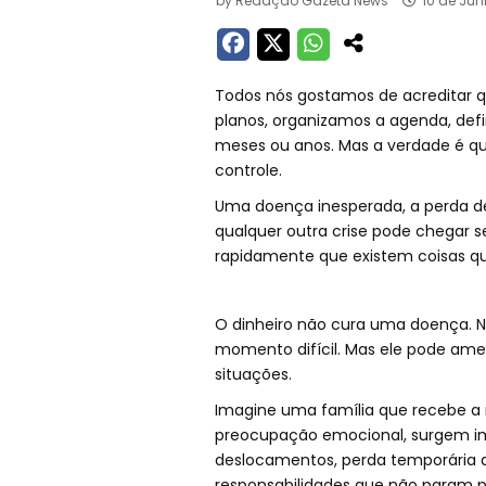
by
Redação Gazeta News
10 de Jun
Todos nós gostamos de acreditar q
planos, organizamos a agenda, de
meses ou anos. Mas a verdade é q
controle.
Uma doença inesperada, a perda d
qualquer outra crise pode chegar 
rapidamente que existem coisas qu
O dinheiro não cura uma doença. N
momento difícil. Mas ele pode am
situações.
Imagine uma família que recebe a
preocupação emocional, surgem im
deslocamentos, perda temporária 
responsabilidades que não param por