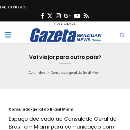
FALE CONOSCO
F
T
I
G
Y
R
a
w
n
o
o
s
c
i
s
o
u
s
M
e
t
t
g
t
e
b
t
a
l
u
Vai viajar para outro país?
o
e
g
e
b
n
o
r
r
e
Colunistas
Consulado-geral do Brasil Miami
k
a
u
m
Consulado-geral do Brasil Miami
Espaço dedicado ao Consulado Geral do
Brasil em Miami para comunicação com