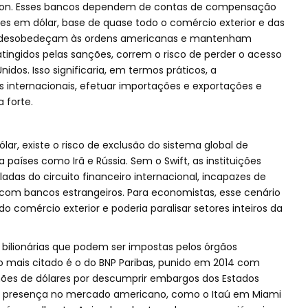
ngton. Esses bancos dependem de contas de compensação
es em dólar, base de quase todo o comércio exterior e das
o desobedeçam às ordens americanas e mantenham
tingidos pelas sanções, correm o risco de perder o acesso
idos. Isso significaria, em termos práticos, a
os internacionais, efetuar importações e exportações e
 forte.
r, existe o risco de exclusão do sistema global de
 países como Irã e Rússia. Sem o Swift, as instituições
oladas do circuito financeiro internacional, incapazes de
 com bancos estrangeiros. Para economistas, esse cenário
 comércio exterior e poderia paralisar setores inteiros da
 bilionárias que podem ser impostas pelos órgãos
 mais citado é o do BNP Paribas, punido em 2014 com
ões de dólares por descumprir embargos dos Estados
om presença no mercado americano, como o Itaú em Miami