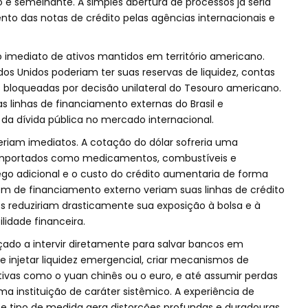
 é semelhante. A simples abertura de processos já seria
nto das notas de crédito pelas agências internacionais e
imediato de ativos mantidos em território americano.
ados Unidos poderiam ter suas reservas de liquidez, contas
s bloqueadas por decisão unilateral do Tesouro americano.
s linhas de financiamento externas do Brasil e
a dívida pública no mercado internacional.
riam imediatos. A cotação do dólar sofreria uma
 importados como medicamentos, combustíveis e
lego adicional e o custo do crédito aumentaria de forma
 de financiamento externo veriam suas linhas de crédito
os reduziriam drasticamente sua exposição à bolsa e à
ilidade financeira.
rçado a intervir diretamente para salvar bancos em
de injetar liquidez emergencial, criar mecanismos de
as como o yuan chinês ou o euro, e até assumir perdas
a instituição de caráter sistêmico. A experiência de
e tipo de medida gera distorções profundas e duradouras.