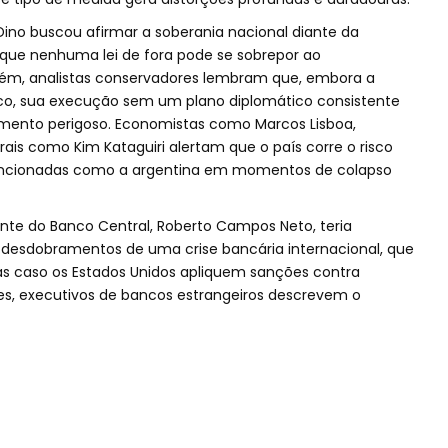
e Dino buscou afirmar a soberania nacional diante da
 que nenhuma lei de fora pode se sobrepor ao
orém, analistas conservadores lembram que, embora a
dico, sua execução sem um plano diplomático consistente
lamento perigoso. Economistas como Marcos Lisboa,
berais como Kim Kataguiri alertam que o país corre o risco
ncionadas como a argentina em momentos de colapso
nte do Banco Central, Roberto Campos Neto, teria
esdobramentos de uma crise bancária internacional, que
as caso os Estados Unidos apliquem sanções contra
dores, executivos de bancos estrangeiros descrevem o