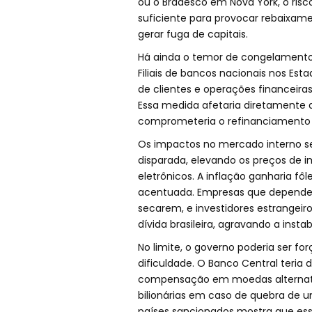
ou o Bradesco em Nova York, o risco
suficiente para provocar rebaixame
gerar fuga de capitais.
Há ainda o temor de congelamento 
Filiais de bancos nacionais nos Est
de clientes e operações financeira
Essa medida afetaria diretamente a
comprometeria o refinanciamento d
Os impactos no mercado interno se
disparada, elevando os preços de
eletrônicos. A inflação ganharia fô
acentuada. Empresas que dependem
secarem, e investidores estrangeir
dívida brasileira, agravando a instab
No limite, o governo poderia ser fo
dificuldade. O Banco Central teria 
compensação em moedas alternativ
bilionárias em caso de quebra de um
países sancionados mostra que ess