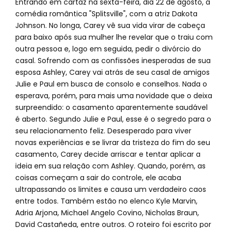
Entrando em cartaz na sexta-feira, dia 22 de agosto, a
comédia romântica "Splitsville", com a atriz Dakota
Johnson. No longa, Carey vê sua vida virar de cabeça
para baixo após sua mulher lhe revelar que o traiu com
outra pessoa e, logo em seguida, pedir o divórcio do
casal. Sofrendo com as confissões inesperadas de sua
esposa Ashley, Carey vai atrás de seu casal de amigos
Julie e Paul em busca de consolo e conselhos. Nada o
esperava, porém, para mais uma novidade que o deixa
surpreendido: o casamento aparentemente saudável
é aberto. Segundo Julie e Paul, esse é o segredo para o
seu relacionamento feliz. Desesperado para viver
novas experiências e se livrar da tristeza do fim do seu
casamento, Carey decide arriscar e tentar aplicar a
ideia em sua relação com Ashley. Quando, porém, as
coisas começam a sair do controle, ele acaba
ultrapassando os limites e causa um verdadeiro caos
entre todos. Também estão no elenco Kyle Marvin,
Adria Arjona, Michael Angelo Covino, Nicholas Braun,
David Castañeda, entre outros. O roteiro foi escrito por