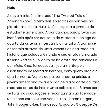
Hulu
A nova minissérie limitada "The Twisted Tale of
Amanda Knox" já tem dois episódios disponíveis na
plataforma digital Hulu. A série explora a jornada da
estudante americana Amanda Knox para provar sua
inocência após ser acusada de matar sua colega de
quarto durante um intercâmbio na Itália. A trama se
desenrola através de uma versão ficcionalizada da
história que colocou Amanda e seu então namorado
italiano Raffaele Sollecito no holofote dos tabloides e
da mídia. Knox foi acusada injustamente pelo
assassinato de Meredith Kercher, com quem dividia o
apartamento. Depois de passar anos na prisão, a
jovem americana foi absolvida pela alta corte da Itália,
mas não antes de iniciar uma odisseia de 16 anos para
se livrar das acusações e reconquistar sua liberdade.
No elenco estão Grace Van Patten, Sharon Horgan,
John Hoogenakker, Francesco Acquaroli, Giuseppe De