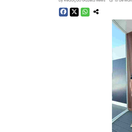
by
Redação Gazeta News
13 de Mai