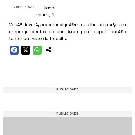
liane
miami, fl
VocÃª deverÃ¡ procurar alguÃ©m que lhe ofereÃ§a um
emprego dentro da sua Ã¡rea para depois entÃ£o
tentar um visto de trabalho.