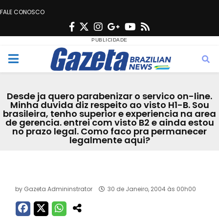
FALE CONOSCO
F
T
I
G
Y
R
a
w
n
o
o
s
c
i
s
o
u
s
M
e
t
t
g
t
e
b
t
a
l
u
Desde ja quero parabenizar o servico on-line.
o
e
g
e
b
Minha duvida diz respeito ao visto H1-B. Sou
n
brasileira, tenho superior e experiencia na area
o
r
r
e
de gerencia. entrei com visto B2 e ainda estou
k
a
no prazo legal. Como faco pra permanecer
u
legalmente aqui?
m
Acervo
by
Gazeta Admininstrator
30 de Janeiro, 2004 às 00h00