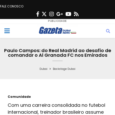
FALE CONOSCO
F
T
I
G
Y
R
a
w
n
o
o
s
c
i
s
o
u
s
M
e
t
t
g
t
e
b
t
a
l
u
Paulo Campos: do Real Madrid ao desafio de
o
e
g
e
b
comandar o Al Granada FC nos Emirados
n
o
r
r
e
k
a
Dubai
Backstage Dubai
u
m
Comunidade
Com uma carreira consolidada no futebol
internacional, treinador brasileiro assume