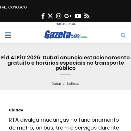
FALE CONOSCO
F
T
I
G
Y
R
a
w
n
o
o
s
c
i
s
o
u
s
M
e
t
t
g
t
e
b
t
a
l
u
Eid Al Fitr 2026: Dubai anuncia estacionamento
o
e
g
e
b
gratuito e horários especiais no transporte
n
público
o
r
r
e
k
a
u
Dubai
Notícias
m
Cidade
RTA divulga mudanças no funcionamento
de metrô, ônibus, tram e serviços durante