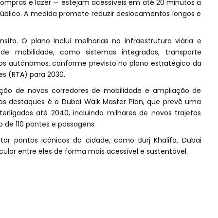
ompras e lazer — estejam acessíveis em até 20 minutos a
 público. A medida promete reduzir deslocamentos longos e
ito. O plano inclui melhorias na infraestrutura viária e
e mobilidade, como sistemas integrados, transporte
los autônomos, conforme previsto no plano estratégico da
es (RTA) para 2030.
iação de novos corredores de mobilidade e ampliação de
s destaques é o Dubai Walk Master Plan, que prevê uma
rligados até 2040, incluindo milhares de novos trajetos
 de 110 pontes e passagens.
ar pontos icônicos da cidade, como Burj Khalifa, Dubai
rcular entre eles de forma mais acessível e sustentável.