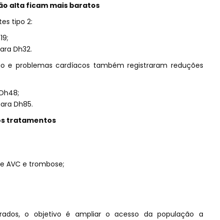
ão alta ficam mais baratos
s tipo 2:
19;
ara Dh32.
ão e problemas cardíacos também registraram reduções
 Dh48;
para Dh85.
os tratamentos
e AVC e trombose;
rados, o objetivo é ampliar o acesso da população a