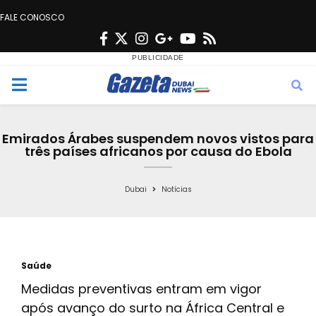
FALE CONOSCO
F
T
I
G
Y
R
a
w
n
o
o
s
c
i
s
o
u
s
M
e
t
t
g
t
e
b
t
a
l
u
Emirados Árabes suspendem novos vistos para
o
e
g
e
b
três países africanos por causa do Ebola
n
o
r
r
e
k
a
Dubai
Notícias
u
m
Saúde
Medidas preventivas entram em vigor
após avanço do surto na África Central e