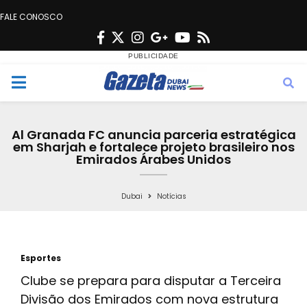
FALE CONOSCO
F
T
I
G
Y
R
a
w
n
o
o
s
c
i
s
o
u
s
M
e
t
t
g
t
e
b
t
a
l
u
Al Granada FC anuncia parceria estratégica
o
e
g
e
b
em Sharjah e fortalece projeto brasileiro nos
n
Emirados Árabes Unidos
o
r
r
e
k
a
u
Dubai
Notícias
m
Esportes
Clube se prepara para disputar a Terceira
Divisão dos Emirados com nova estrutura