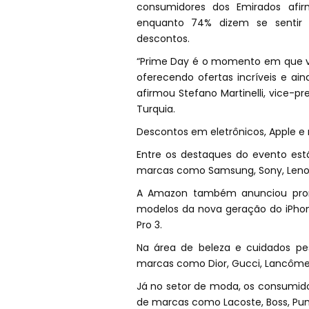
consumidores dos Emirados afir
enquanto 74% dizem se sentir c
descontos.
“Prime Day é o momento em que v
oferecendo ofertas incríveis e a
afirmou Stefano Martinelli, vice-p
Turquia.
Descontos em eletrônicos, Apple 
Entre os destaques do evento es
marcas como Samsung, Sony, Lenovo,
A Amazon também anunciou promo
modelos da nova geração do iPhone 
Pro 3.
Na área de beleza e cuidados p
marcas como Dior, Gucci, Lancôme, 
Já no setor de moda, os consumid
de marcas como Lacoste, Boss, Pum