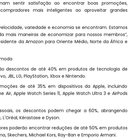
mam sentir satisfação ao encontrar boas promoções,
ompradores mais inteligentes ao aproveitar grandes
elocidade, variedade e economia se encontram. Estamos
inda mais maneiras de economizar para nossos membros”,
residente da Amazon para Oriente Médio, Norte da África e
e moda
tão descontos de até 40% em produtos de tecnologia de
 JBL, LG, PlayStation, Xbox e Nintendo.
ções de até 35% em dispositivos da Apple, incluindo
Air, Apple Watch Series 11, Apple Watch Ultra 3 e AirPods
essoais, os descontos podem chegar a 60%, abrangendo
L'Oréal, Kérastase e Dyson.
ores poderão encontrar reduções de até 50% em produtos
a, Skechers, Michael Kors, Ray-Ban e Emporio Armani.