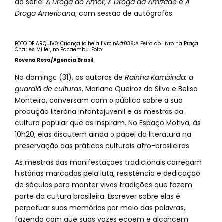
da série:
A Droga do Amor
,
A Droga da Amizade
e
A
Droga Americana
, com sessão de autógrafos.
FOTO DE ARQUIVO: Criança folheia livro n&#039;A Feira do Livro na Praça
Charles Miller, no Pacaembu. Foto:
Rovena Rosa/Agencia Brasil
No domingo (31), as autoras de
Rainha Kambinda: a
guardiã de culturas
, Mariana Queiroz da Silva e Belisa
Monteiro, conversam com o público sobre a sua
produção literária infantojuvenil e as mestras da
cultura popular que as inspiram. No Espaço Motiva, às
10h20, elas discutem ainda o papel da literatura na
preservação das práticas culturais afro-brasileiras.
As mestras das manifestações tradicionais carregam
histórias marcadas pela luta, resistência e dedicação
de séculos para manter vivas tradições que fazem
parte da cultura brasileira. Escrever sobre elas é
perpetuar suas memórias por meio das palavras,
fazendo com que suas vozes ecoem e alcancem