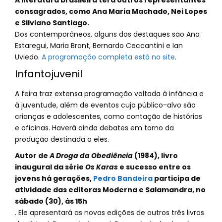
A literatura brasileira terá outros representantes
consagrados, como Ana Maria Machado, Nei Lopes
e Silviano Santiago.
Dos contemporâneos, alguns dos destaques são Ana
Estaregui, Maria Brant, Bernardo Ceccantini e Ian
Uviedo.
A programação completa está no site
.
Infantojuvenil
A feira traz extensa programação voltada à infância e
à juventude, além de eventos cujo público-alvo são
crianças e adolescentes, como contação de histórias
e oficinas. Haverá ainda debates em torno da
produção destinada a eles.
Autor de
A Droga da Obediência
(1984), livro
inaugural da série
Os Karas
e sucesso entre os
jovens há gerações,
Pedro Bandeira
participa de
atividade das editoras Moderna e Salamandra, no
sábado (30), às 15h
. Ele apresentará as novas edições de outros três livros