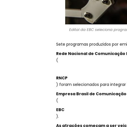
Edital da EBC seleciona progra
Sete programas produzidos por emi
Rede Nacional de Comunicação 
(
RNCP
) foram selecionados para integra
Empresa Brasil de Comunicação
(
EBC
).
As atrações começam a ser veicul