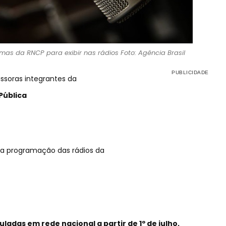
mas da RNCP para exibir nas rádios Foto: Agência Brasil
ssoras integrantes da
Pública
r a programação das rádios da
adas em rede nacional a partir de 1º de julho,