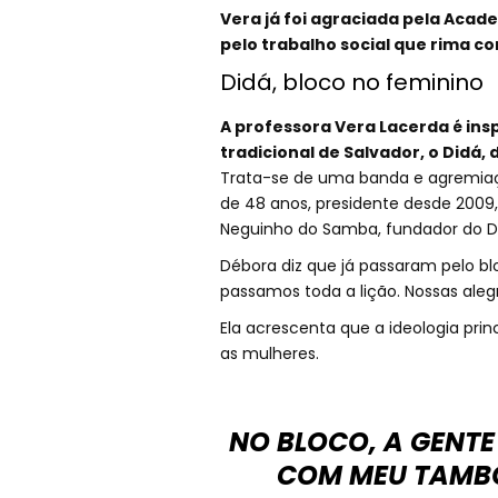
Vera já foi agraciada pela Acad
pelo trabalho social que rima c
Didá, bloco no feminino
A professora Vera Lacerda é ins
tradicional de Salvador, o Didá,
Trata-se de uma banda e agremiaç
de 48 anos, presidente desde 2009,
Neguinho do Samba, fundador do D
Débora diz que já passaram pelo bl
passamos toda a lição. Nossas alegr
Ela acrescenta que a ideologia prin
as mulheres.
NO BLOCO, A GENT
COM MEU TAMBO