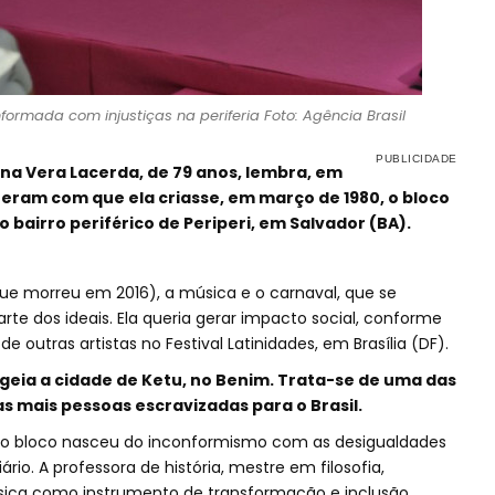
formada com injustiças na periferia Foto: Agência Brasil
ana Vera Lacerda, de 79 anos, lembra, em
zeram com que ela criasse, em março de 1980, o bloco
o bairro periférico de Periperi, em Salvador (BA).
ue morreu em 2016), a música e o carnaval, que se
e dos ideais. Ela queria gerar impacto social, conforme
de outras artistas no Festival Latinidades, em Brasília (DF).
ia a cidade de Ketu, no Benim. Trata-se de uma das
s mais pessoas escravizadas para o Brasil.
a o bloco nasceu do inconformismo com as desigualdades
ário. A professora de história, mestre em filosofia,
úsica como instrumento de transformação e inclusão.