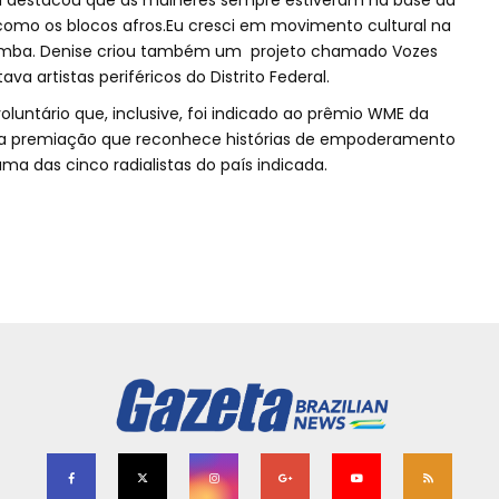
la destacou que as mulheres sempre estiveram na base da
s como os blocos afros.Eu cresci em movimento cultural na
e samba. Denise criou também um projeto chamado Vozes
va artistas periféricos do Distrito Federal.
untário que, inclusive, foi indicado ao prêmio WME da
uma premiação que reconhece histórias de empoderamento
uma das cinco radialistas do país indicada.