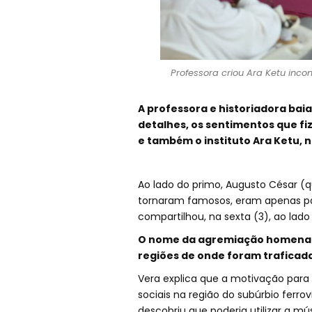
Professora criou Ara Ketu incon
A professora e historiadora bai
detalhes, os sentimentos que fi
e também o instituto Ara Ketu, n
Ao lado do primo, Augusto César (q
tornaram famosos, eram apenas part
compartilhou, na sexta (3), ao lado 
O nome da agremiação homenage
regiões de onde foram traficada
Vera explica que a motivação par
sociais na região do subúrbio ferrovi
descobriu que poderia utilizar a m