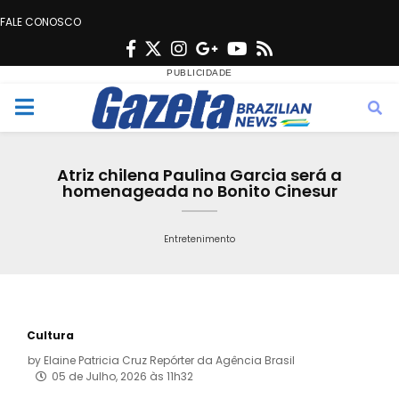
FALE CONOSCO
F
T
I
G
Y
R
a
w
n
o
o
s
c
i
s
o
u
s
M
e
t
t
g
t
e
b
t
a
l
u
Atriz chilena Paulina Garcia será a
o
e
g
e
b
homenageada no Bonito Cinesur
n
o
r
r
e
k
a
Entretenimento
u
m
Cultura
by
Elaine Patricia Cruz Repórter da Agência Brasil
05 de Julho, 2026 às 11h32