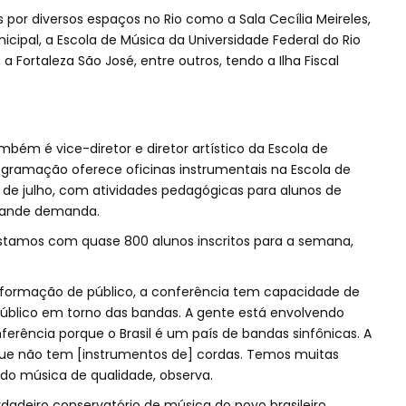
 por diversos espaços no Rio como a Sala Cecília Meireles,
cipal, a Escola de Música da Universidade Federal do Rio
 a Fortaleza São José, entre outros, tendo a Ilha Fiscal
bém é vice-diretor e diretor artístico da Escola de
ogramação oferece oficinas instrumentais na Escola de
5 de julho, com atividades pedagógicas para alunos de
grande demanda.
Estamos com quase 800 alunos inscritos para a semana,
a formação de público, a conferência tem capacidade de
úblico em torno das bandas. A gente está envolvendo
ferência porque o Brasil é um país de bandas sinfônicas. A
que não tem [instrumentos de] cordas. Temos muitas
do música de qualidade, observa.
erdadeiro conservatório de música do povo brasileiro,