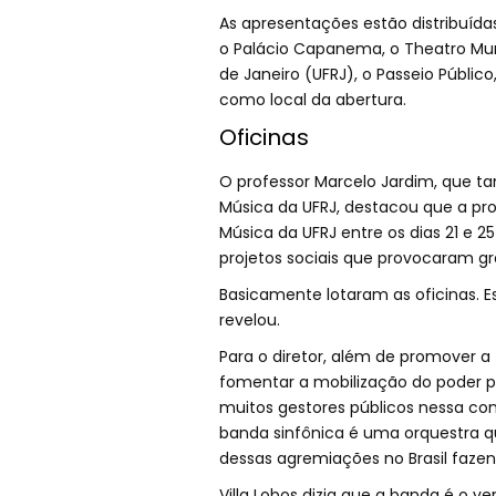
As apresentações estão distribuídas
o Palácio Capanema, o Theatro Muni
de Janeiro (UFRJ), o Passeio Público,
como local da abertura.
Oficinas
O professor Marcelo Jardim, que tam
Música da UFRJ, destacou que a pr
Música da UFRJ entre os dias 21 e 2
projetos sociais que provocaram 
Basicamente lotaram as oficinas. 
revelou.
Para o diretor, além de promover 
fomentar a mobilização do poder p
muitos gestores públicos nessa con
banda sinfônica é uma orquestra 
dessas agremiações no Brasil fazen
Villa Lobos dizia que a banda é o v