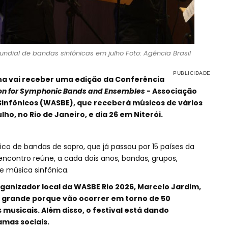
undial de bandas sinfônicas em julho Foto: Agência Brasil
ina vai receber uma edição da Conferência
on for Symphonic Bands and Ensembles
- Associação
Sinfônicos (WASBE), que receberá músicos de vários
ulho, no Rio de Janeiro, e dia 26 em Niterói.
nico de bandas de sopro, que já passou por 15 países da
encontro reúne, a cada dois anos, bandas, grupos,
e música sinfônica.
rganizador local da WASBE Rio 2026, Marcelo Jardim,
o grande porque vão ocorrer em torno de 50
 musicais. Além disso, o festival está dando
mas sociais.