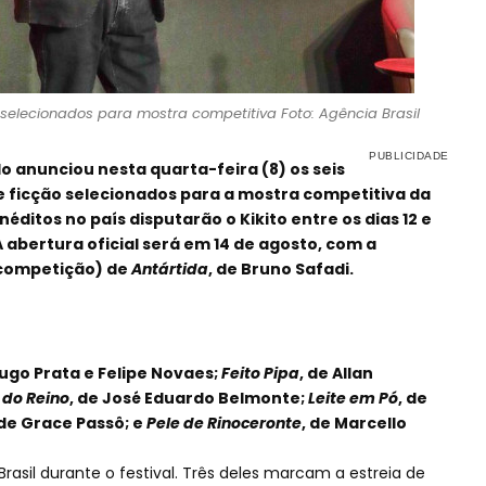
selecionados para mostra competitiva Foto: Agência Brasil
 anunciou nesta quarta-feira (8) os seis
e ficção selecionados para a mostra competitiva da
néditos no país disputarão o Kikito entre os dias 12 e
 abertura oficial será em 14 de agosto, com a
competição) de
Antártida
, de Bruno Safadi.
Hugo Prata e Felipe Novaes;
Feito Pipa
, de Allan
 do Reino
, de José Eduardo Belmonte;
Leite em Pó
, de
 de Grace Passô; e
Pele de Rinoceronte
, de Marcello
Brasil durante o festival. Três deles marcam a estreia de