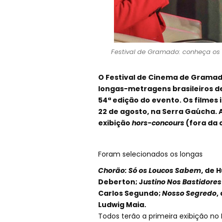
Festival de Gramado: conheça os 
O Festival de Cinema de Gramado
longas-metragens brasileiros d
54ª edição do evento. Os filmes i
22 de agosto, na Serra Gaúcha. A
exibição
hors-concours
(fora da 
Foram selecionados os longas
Chorão: Só os Loucos Sabem
, de 
Deberton; J
ustino Nos Bastidores
Carlos Segundo;
Nosso Segredo
,
Ludwig Maia.
Todos terão a primeira exibição no 