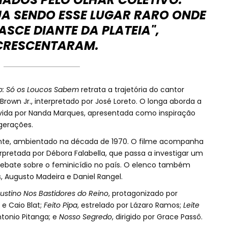
 SENDO ESSE LUGAR RARO ONDE
SCE DIANTE DA PLATEIA",
CRESCENTARAM.
o: Só os Loucos Sabem
retrata a trajetória do cantor
Brown Jr., interpretado por José Loreto. O longa aborda a
ivida por Nanda Marques, apresentada como inspiração
erações.
onte, ambientado na década de 1970. O filme acompanha
erpretada por Débora Falabella, que passa a investigar um
debate sobre o feminicídio no país. O elenco também
, Augusto Madeira e Daniel Rangel.
ustino Nos Bastidores do Reino
, protagonizado por
 e Caio Blat;
Feito Pipa
, estrelado por Lázaro Ramos;
Leite
ntonio Pitanga; e
Nosso Segredo
, dirigido por Grace Passô.