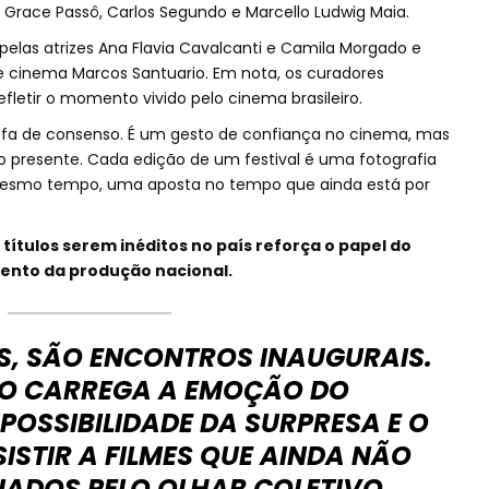
: Grace Passô, Carlos Segundo e Marcello Ludwig Maia.
pelas atrizes Ana Flavia Cavalcanti e Camila Morgado e
o de cinema Marcos Santuario. Em nota, os curadores
fletir o momento vivido pelo cinema brasileiro.
refa de consenso. É um gesto de confiança no cinema, mas
presente. Cada edição de um festival é uma fotografia
esmo tempo, uma aposta no tempo que ainda está por
 títulos serem inéditos no país reforça o papel do
ento da produção nacional.
AS, SÃO ENCONTROS INAUGURAIS.
O CARREGA A EMOÇÃO DO
POSSIBILIDADE DA SURPRESA E O
SISTIR A FILMES QUE AINDA NÃO
ADOS PELO OLHAR COLETIVO.