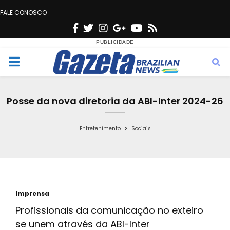
FALE CONOSCO
F
T
I
G
Y
R
a
w
n
o
o
s
c
i
s
o
u
s
M
e
t
t
g
t
e
b
t
a
l
u
Posse da nova diretoria da ABI-Inter 2024-26
o
e
g
e
b
n
o
r
r
e
Entretenimento
Sociais
k
a
u
m
Imprensa
Profissionais da comunicação no exteiro
se unem através da ABI-Inter