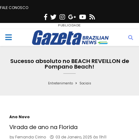
FALE CONOSCO
F
T
I
G
Y
R
a
w
n
o
o
s
c
i
s
o
u
s
M
e
t
t
g
t
e
b
t
a
l
u
Sucesso absoluto no BEACH REVEILLON de
o
e
g
e
b
Pompano Beach!
n
o
r
r
e
k
a
Entretenimento
Sociais
u
m
Ano Novo
Virada de ano na Florida
by
Fernanda Cirino
03 de Janeiro, 2025 às 11h11