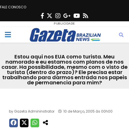
FALE CONOSCO
F
T
I
G
Y
R
a
w
n
o
o
s
c
i
s
o
u
s
M
e
t
t
g
t
e
b
t
a
l
u
Estou aqui nos EUA como turista. Meu
o
e
g
e
b
namorado e eu estamos com planos de nos
n
casar. Ha possibilidade, mesmo com o visto de
o
r
r
e
turista (dentro do prazo)? Ele precisa estar
k
a
trabalhando para darmos entrada nos papeis
u
de permanencia para mim?
m
Acervo
by
Gazeta Admininstrator
10 de Março, 2005 às 00h00