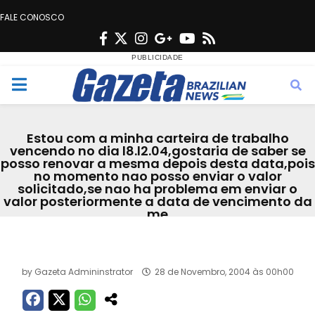
FALE CONOSCO
F
T
I
G
Y
R
a
w
n
o
o
s
c
i
s
o
u
s
M
e
t
t
g
t
e
b
t
a
l
u
Estou com a minha carteira de trabalho
o
e
g
e
b
vencendo no dia l8.l2.04,gostaria de saber se
n
posso renovar a mesma depois desta data,pois
o
r
r
e
no momento nao posso enviar o valor
k
a
solicitado,se nao ha problema em enviar o
u
valor posteriormente a data de vencimento da
m
me
Acervo
by
Gazeta Admininstrator
28 de Novembro, 2004 às 00h00