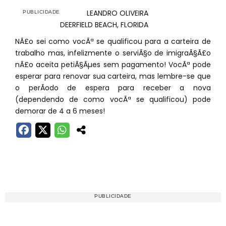
LEANDRO OLIVEIRA
DEERFIELD BEACH, FLORIDA
NÃ£o sei como vocÃª se qualificou para a carteira de
trabalho mas, infelizmente o serviÃ§o de imigraÃ§Ã£o
nÃ£o aceita petiÃ§Ãµes sem pagamento! VocÃª pode
esperar para renovar sua carteira, mas lembre-se que
o perÃ­odo de espera para receber a nova
(dependendo de como vocÃª se qualificou) pode
demorar de 4 a 6 meses!