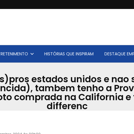
TRETENIMENTO
HISTÓRIAS QUE INSPIRAM
DESTAQUE EMP
as)pros estados unidos e nao 
encida), tambem tenho a Provi
to comprada na California e 
differenc
Acervo