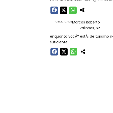
by
Gazeta Admininstrator
28 de De
Marcos Roberto
Valinhos, SP
enquanto vocÃª estÃ¡ de turismo nos
suficiente.