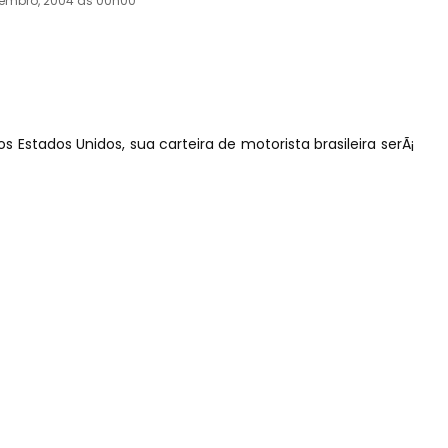
zembro, 2004 às 00h00
 Estados Unidos, sua carteira de motorista brasileira serÃ¡