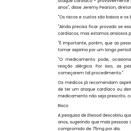
ataque cardíaco – provavelmente 
anos", disse Jeremy Pearson, diretor
"Os riscos e custos são baixos e os b
"Ainda precisa ficar provado se 
cardíacos, mas estamos ansiosos pa
"É importante, porém, que as pes
tomar aspirina por um longo períod
"O medicamento pode, ocasiona
reação alérgica. Por isso, as 
começarem tal procedimento."
Os médicos já recomendam aspiri
de ter um ataque cardíaco ou der
medicamento não seja prescrito, co
Risco
A pesquisa de Elwood descobriu qu
anos, sugerindo que mais pessoas
compromido de 75mg por dia.