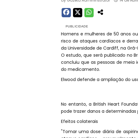
by
Gazeta Admininstrator
14 de Abr
Homens e mulheres de 50 anos ou 
risco de ataques cardíacos e derr
da Universidade de Cardiff, na Grã
O estudo, que será publicado no Bri
concluiu que as pessoas de meia id
do medicamento.
Elwood defende a ampliação do uso 
No entanto, a British Heart Foun
pode trazer danos a determinadas 
Efeitos colaterais
"Tomar uma dose diária de aspirin