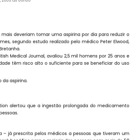
il, 2005 às 00h00
mais deveriam tomar uma aspirina por dia para reduzir o
ames, segundo estudo realizado pelo médico Peter Elwood,
-Bretanha.
tish Medical Journal, avaliou 2,5 mil homens por 25 anos e
ade têm risco alto o suficiente para se beneficiar do uso
da aspirina.
dation alertou que a ingestão prolongada do medicamento
pessoas.
a – já prescrita pelos médicos a pessoas que tiveram um