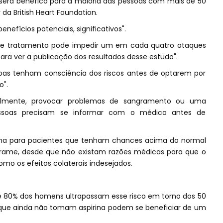
será benéfico para a maioria das pessoas com mais de 50
 da British Heart Foundation.
enefícios potenciais, significativos".
esse tratamento pode impedir um em cada quatro ataques
ra ver a publicação dos resultados desse estudo".
soas tenham consciência dos riscos antes de optarem por
o".
lmente, provocar problemas de sangramento ou uma
pessoas precisam se informar com o médico antes de
na para pacientes que tenham chances acima do normal
rame, desde que não existam razões médicas para que o
mo os efeitos colaterais indesejados.
e 80% dos homens ultrapassam esse risco em torno dos 50
 que ainda não tomam aspirina podem se beneficiar de um