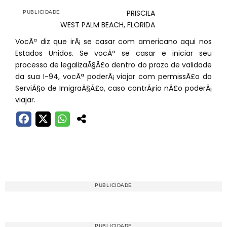
PRISCILA
WEST PALM BEACH, FLORIDA
VocÃª diz que irÃ¡ se casar com americano aqui nos
Estados Unidos. Se vocÃª se casar e iniciar seu
processo de legalizaÃ§Ã£o dentro do prazo de validade
da sua I-94, vocÃª poderÃ¡ viajar com permissÃ£o do
ServiÃ§o de ImigraÃ§Ã£o, caso contrÃ¡rio nÃ£o poderÃ¡
viajar.