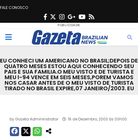
FALE CONOSCO
F
T
I
G
Y
R
a
w
n
o
o
s
c
i
s
o
u
s
M
e
t
t
g
t
e
b
t
a
l
u
EU CONHECI UM AMERICANO NO BRASIL;DEPOIS DE
o
e
g
e
b
QUATRO MESES ESTOU AQUI CONHECENDO SEU
n
PAIS E SUA FAMILIA.O MEU VISTO E DE TURISTA E
o
r
r
e
MEU l-94 VENCE EM SEIS MESES,POREM VAMOS
k
a
NOS CASAR ANTES DE O MEU VISTO DE TURISTA
u
TIRADO NO BRASIL EXPIRE,07 JANEIRO/2003. EU
m
Acervo
by
Gazeta Admininstrator
16 de Dezembro, 2003 às 00h00