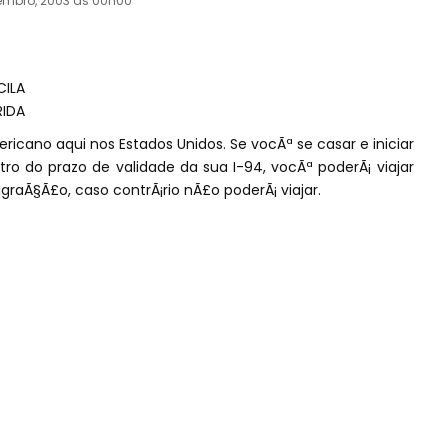
embro, 2003 às 00h00
CILA
RIDA
ricano aqui nos Estados Unidos. Se vocÃª se casar e iniciar
ro do prazo de validade da sua I-94, vocÃª poderÃ¡ viajar
raÃ§Ã£o, caso contrÃ¡rio nÃ£o poderÃ¡ viajar.