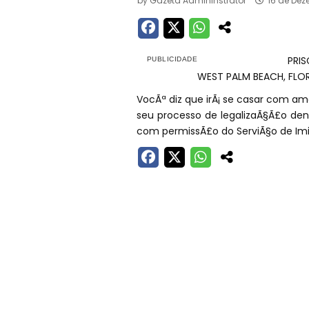
by
Gazeta Admininstrator
16 de Dez
PRIS
WEST PALM BEACH, FLO
VocÃª diz que irÃ¡ se casar com ame
seu processo de legalizaÃ§Ã£o dent
com permissÃ£o do ServiÃ§o de Imig