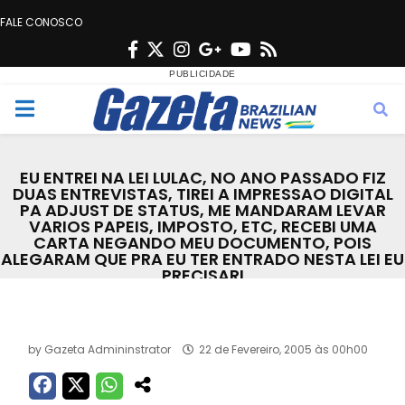
FALE CONOSCO
F
T
I
G
Y
R
a
w
n
o
o
s
c
i
s
o
u
s
M
e
t
t
g
t
e
b
t
a
l
u
EU ENTREI NA LEI LULAC, NO ANO PASSADO FIZ
o
e
g
e
b
DUAS ENTREVISTAS, TIREI A IMPRESSAO DIGITAL
n
PA ADJUST DE STATUS, ME MANDARAM LEVAR
o
r
r
e
VARIOS PAPEIS, IMPOSTO, ETC, RECEBI UMA
k
a
CARTA NEGANDO MEU DOCUMENTO, POIS
u
ALEGARAM QUE PRA EU TER ENTRADO NESTA LEI EU
m
PRECISARI
Acervo
by
Gazeta Admininstrator
22 de Fevereiro, 2005 às 00h00