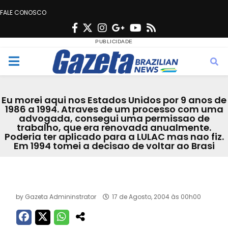
FALE CONOSCO
F
T
I
G
Y
R
a
w
n
o
o
s
c
i
s
o
u
s
M
e
t
t
g
t
e
b
t
a
l
u
Eu morei aqui nos Estados Unidos por 9 anos de
o
e
g
e
b
1986 a 1994. Atraves de um processo com uma
n
advogada, consegui uma permissao de
o
r
r
e
trabalho, que era renovada anualmente.
k
a
Poderia ter aplicado para a LULAC mas nao fiz.
u
Em 1994 tomei a decisao de voltar ao Brasi
m
Acervo
by
Gazeta Admininstrator
17 de Agosto, 2004 às 00h00