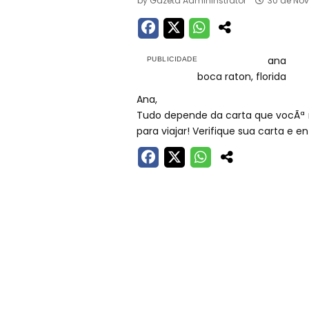
by
Gazeta Admininstrator
30 de No
ana
boca raton, florida
Ana,
Tudo depende da carta que vocÃª 
para viajar! Verifique sua carta 