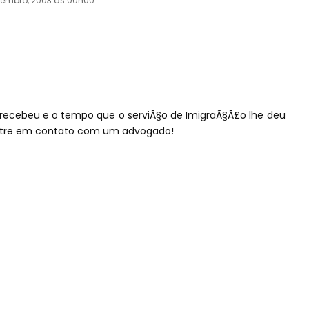
vembro, 2003 às 00h00
recebeu e o tempo que o serviÃ§o de ImigraÃ§Ã£o lhe deu
e entre em contato com um advogado!