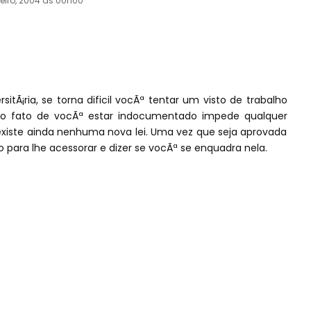
eiro, 2004 às 00h00
tÃ¡ria, se torna dificil vocÃª tentar um visto de trabalho
, o fato de vocÃª estar indocumentado impede qualquer
existe ainda nenhuma nova lei. Uma vez que seja aprovada
para lhe acessorar e dizer se vocÃª se enquadra nela.