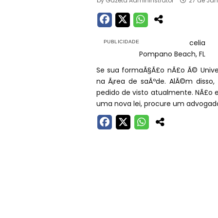
by
Gazeta Admininstrator
27 de Jan
celia
Pompano Beach, FL
Se sua formaÃ§Ã£o nÃ£o Ã© Universi
na Ã¡rea de saÃºde. AlÃ©m disso
pedido de visto atualmente. NÃ£o 
uma nova lei, procure um advogado 