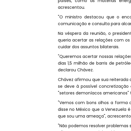
países, como as matérias energé
acrescentou.
"O ministro destacou que o enc
comunicação e consulta para alcanç
Na véspera da reunião, o preside
queria acertar as relações com o
cuidar dos assuntos bilaterais.
"Queremos acertar nossas relaçõe
dias 1,5 milhão de barris de petr
declarou Chávez.
Chávez afirmou que sua reiterada
se deve à possível concretização
"setores demoníacos americanos"
"Vemos com bons olhos a forma co
disse no México que a Venezuela é
que sou uma ameaça", acrescentou
"Não podemos resolver problemas s