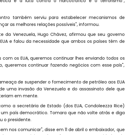
tica e a luta contra o narcotráfico e o terrorismo",
ontro também serviu para estabelecer mecanismos de
ar as melhores relações possíveis", informou.
nte da Venezuela, Hugo Chávez, afirmou que seu governo
s EUA e falou da necessidade que ambos os países têm de
s com os EUA, queremos continuar lhes enviando todos os
óleo, queremos continuar fazendo negócios com esse país",
 ameaça de suspender o fornecimento de petróleo aos EUA
 de uma invasão da Venezuela e do assassinato dele que
 teriam em mente.
mo a secretária de Estado (dos EUA, Condoleezza Rice)
 um país democrático. Tomara que não volte atrás e diga
 o presidente.
em nos comunicar", disse em 11 de abril o embaixador, que