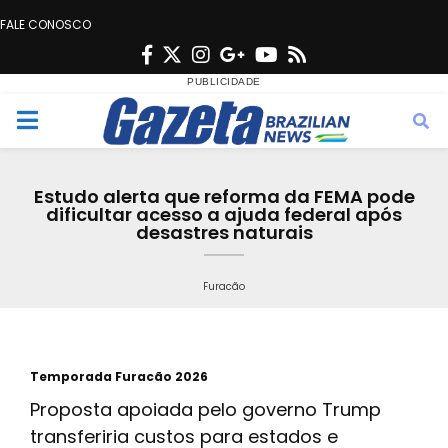
FALE CONOSCO
F
T
I
G
Y
R
a
w
n
o
o
s
c
i
s
o
u
s
M
e
t
t
g
t
e
b
t
a
l
u
Estudo alerta que reforma da FEMA pode
o
e
g
e
b
dificultar acesso a ajuda federal após
n
desastres naturais
o
r
r
e
k
a
u
Furacão
m
Temporada Furacão 2026
Proposta apoiada pelo governo Trump
transferiria custos para estados e