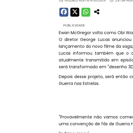
by
Gazeta Admininstrator
29 de Abr
Ewan McGregor volta como Obi Wan 
O diretor George Lucas anunciou 
lançamento do novo filme da saga, 
Lucas informou também que o d
atualmente transmitido em episód
será transformado em "desenho 3D"
Depois desse projeto, será então 
Guerra nas Estrelas.
"Provavelmente não vamos começar
uma convenção de fãs de Guerra nas