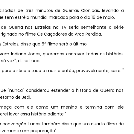
sódios de três minutos de Guerras Clônicas, levando a
que tem estréia mundial marcada para o dia 16 de maio.
de Guerra nas Estrelas na TV seria semelhante à série
riginada no filme Os Caçadores da Arca Perdida.
Estrelas, disse que 6º filme será o último
em Indiana Jones, queremos escrever todas as histórias
ó vez", disse Lucas.
 para a série e tudo o mais e então, provavelmente, sairei."
ue "nunca" considerou estender a história de Guerra nas
etorno de Jedi.
 Começa com ele como um menino e termina com ele
i levar essa história adiante."
à convenção. Lucas também disse que um quarto filme de
itivamente em preparação".