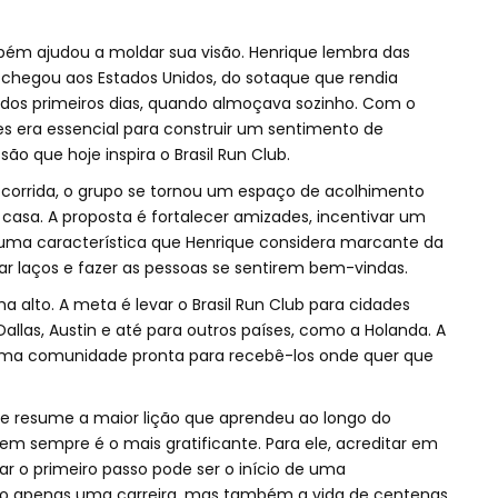
ém ajudou a moldar sua visão. Henrique lembra das
chegou aos Estados Unidos, do sotaque que rendia
o dos primeiros dias, quando almoçava sozinho. Com o
s era essencial para construir um sentimento de
o que hoje inspira o Brasil Run Club.
a corrida, o grupo se tornou um espaço de acolhimento
 casa. A proposta é fortalecer amizades, incentivar um
r uma característica que Henrique considera marcante da
criar laços e fazer as pessoas se sentirem bem-vindas.
 alto. A meta é levar o Brasil Run Club para cidades
allas, Austin e até para outros países, como a Holanda. A
 uma comunidade pronta para recebê-los onde quer que
ique resume a maior lição que aprendeu ao longo do
m sempre é o mais gratificante. Para ele, acreditar em
r o primeiro passo pode ser o início de uma
o apenas uma carreira, mas também a vida de centenas