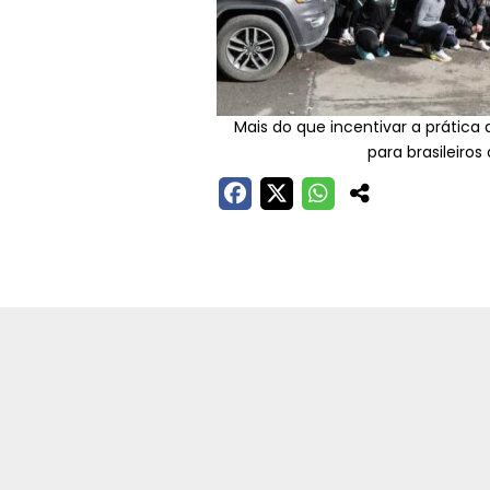
1/3
ntivar a prática da corrida, o grupo se tornou um espaço de a
para brasileiros que vivem longe de casa -
Reprodução