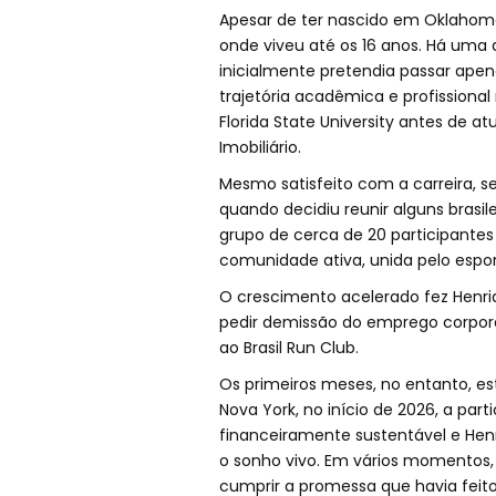
Apesar de ter nascido em Oklahoma C
onde viveu até os 16 anos. Há uma 
inicialmente pretendia passar apen
trajetória acadêmica e profissiona
Florida State University antes de a
Imobiliário.
Mesmo satisfeito com a carreira, se
quando decidiu reunir alguns bras
grupo de cerca de 20 participant
comunidade ativa, unida pelo espor
O crescimento acelerado fez Henriq
pedir demissão do emprego corpora
ao Brasil Run Club.
Os primeiros meses, no entanto, est
Nova York, no início de 2026, a par
financeiramente sustentável e Hen
o sonho vivo. Em vários momentos, 
cumprir a promessa que havia feit