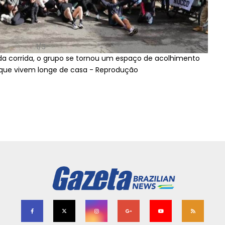
2/3
colhimento
O que começou como um pequeno grupo, cresceu
comunidade ativa, unida pelo esporte e pelo desej