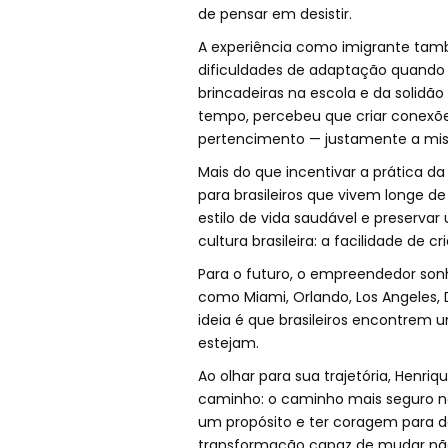
de pensar em desistir.
A experiência como imigrante tamb
dificuldades de adaptação quando 
brincadeiras na escola e da solidã
tempo, percebeu que criar conexõe
pertencimento — justamente a missã
Mais do que incentivar a prática d
para brasileiros que vivem longe de
estilo de vida saudável e preserva
cultura brasileira: a facilidade de 
Para o futuro, o empreendedor sonha
como Miami, Orlando, Los Angeles, D
ideia é que brasileiros encontrem
estejam.
Ao olhar para sua trajetória, Henr
caminho: o caminho mais seguro ne
um propósito e ter coragem para da
transformação capaz de mudar nã