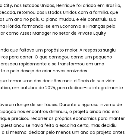
ity, nos Estados Unidos, Henrique foi criado em Brasília,
década, retornou aos Estados Unidos com a família, que
as um ano no país. O plano mudou, e ele construiu sua
l na Flórida, formando-se em Economia e Finanças pela
tuar como Asset Manager no setor de Private Equity
ntia que faltava um propósito maior. A resposta surgiu
ileiros para correr. O que começou como um pequeno
es cresceu rapidamente e se transformou em uma
te e pelo desejo de criar novas amizades.
ue tomar uma das decisões mais difíceis de sua vida:
tivo, em outubro de 2025, para dedicar-se integralmente
iveram longe de ser fáceis. Durante o rigoroso inverno de
ticipação nos encontros diminuiu, o projeto ainda não era
rique precisou recorrer às próprias economias para manter
questionou se havia feito a escolha certa, mas decidiu
o a si mesmo: dedicar pelo menos um ano ao projeto antes