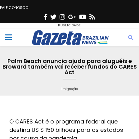
FALE CONOSCO
F
T
I
G
Y
R
a
w
n
o
o
s
c
i
s
o
u
s
M
e
t
t
g
t
e
b
t
a
l
u
Palm Beach anuncia ajuda para aluguéis e
o
e
g
e
b
Broward também vai receber fundos do CARES
n
Act
o
r
r
e
k
a
u
Imigração
m
O CARES Act é o programa federal que
destina US $ 150 bilhões para os estados
por causa da pandemia