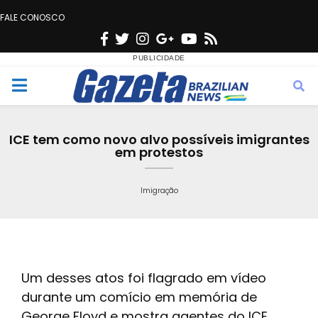
FALE CONOSCO
F
T
I
G
Y
R
a
w
n
o
o
s
c
i
s
o
u
s
M
e
t
t
g
t
e
b
t
a
l
u
ICE tem como novo alvo possíveis imigrantes
o
e
g
e
b
em protestos
n
o
r
r
e
k
a
Imigração
u
m
Um desses atos foi flagrado em vídeo
durante um comício em memória de
George Floyd e mostra agentes do ICE