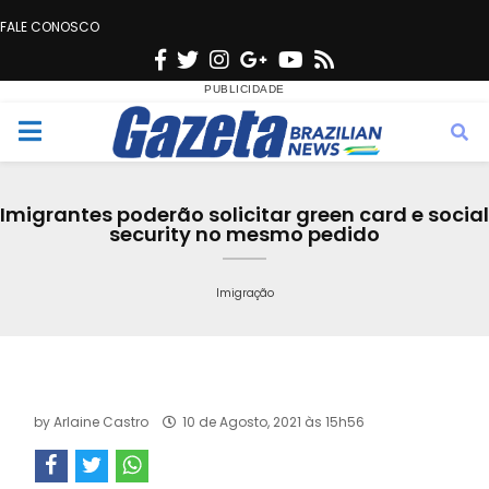
FALE CONOSCO
F
T
I
G
Y
R
a
w
n
o
o
s
c
i
s
o
u
s
M
e
t
t
g
t
e
b
t
a
l
u
Imigrantes poderão solicitar green card e social
o
e
g
e
b
security no mesmo pedido
n
o
r
r
e
k
a
Imigração
u
m
by
Arlaine Castro
10 de Agosto, 2021 às 15h56