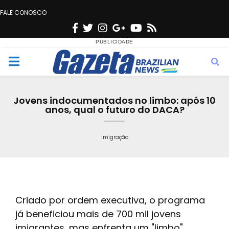
FALE CONOSCO
F
T
I
G
Y
R
a
w
n
o
o
s
c
i
s
o
u
s
M
e
t
t
g
t
e
b
t
a
l
u
Jovens indocumentados no limbo: após 10
o
e
g
e
b
anos, qual o futuro do DACA?
n
o
r
r
e
k
a
Imigração
u
m
Criado por ordem executiva, o programa
já beneficiou mais de 700 mil jovens
imigrantes, mas enfrenta um "limbo".