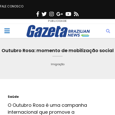
FALE CONOSCO
F
T
I
G
Y
R
a
w
n
o
o
s
c
i
s
o
u
s
M
e
t
t
g
t
e
b
t
a
l
u
Outubro Rosa: momento de mobilização social
o
e
g
e
b
n
o
r
r
e
Imigração
k
a
u
m
Saúde
O Outubro Rosa é uma campanha
internacional que promove a