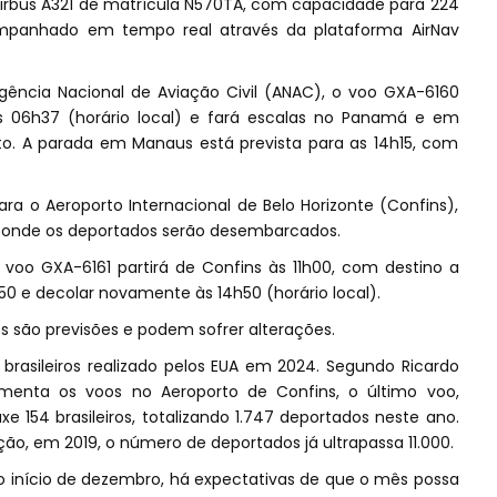
 Airbus A321 de matrícula N570TA, com capacidade para 224
ompanhado em tempo real através da plataforma AirNav
ncia Nacional de Aviação Civil (ANAC), o voo GXA-6160
às 06h37 (horário local) e fará escalas no Panamá e em
. A parada em Manaus está prevista para as 14h15, com
ara o Aeroporto Internacional de Belo Horizonte (Confins),
, onde os deportados serão desembarcados.
 voo GXA-6161 partirá de Confins às 11h00, com destino a
0 e decolar novamente às 14h50 (horário local).
s são previsões e podem sofrer alterações.
 brasileiros realizado pelos EUA em 2024. Segundo Ricardo
nta os voos no Aeroporto de Confins, o último voo,
e 154 brasileiros, totalizando 1.747 deportados neste ano.
ção, em 2019, o número de deportados já ultrapassa 11.000.
o início de dezembro, há expectativas de que o mês possa