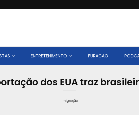
STAS
ENTRETENIMENTO
FURACÃO
PODC
rtação dos EUA traz brasileiro
Imigração