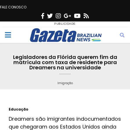
FALE CONOSCO
F
T
I
G
Y
R
a
w
n
o
o
s
c
i
s
o
u
s
M
e
t
t
g
t
e
b
t
a
l
u
Legisladores da Flórida querem fim da
o
e
g
e
b
matrícula com taxa de residente para
n
Dreamers na universidade
o
r
r
e
k
a
u
Imigração
m
Educação
Dreamers são imigrantes indocumentados
que chegaram aos Estados Unidos ainda