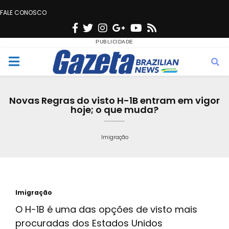
FALE CONOSCO
F
T
I
G
Y
R
a
w
n
o
o
s
c
i
s
o
u
s
M
e
t
t
g
t
e
b
t
a
l
u
Novas Regras do visto H-1B entram em vigor
o
e
g
e
b
hoje; o que muda?
n
o
r
r
e
k
a
Imigração
u
m
Imigração
O H-1B é uma das opções de visto mais
procuradas dos Estados Unidos